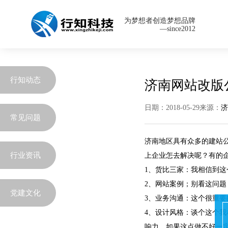
为梦想者创造梦想品牌
—since2012
行知动态
济南网站改版
日期：2018-05-29来源：
常见问题
济南地区具有众多的建站
行业资讯
上企业怎去解决呢？有的
1、货比三家：我相信到
2、网站案例；别看这问
党建文化
3、业务沟通：这个很重
4、设计风格：谈个这个
响力，如果这点做不好一