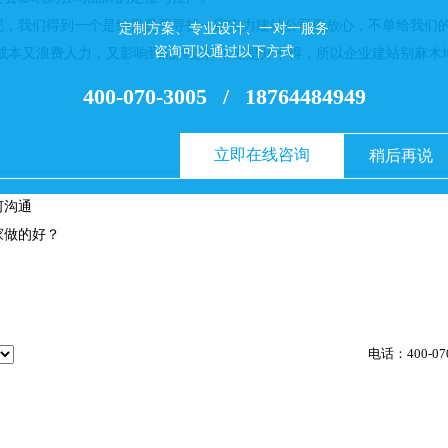
我们得到一个是结果是要寻找一家实力建站公司更放心，不单给我们的
定制方案、专业设计、一对一服务
咨询可以通过以下方式
费成本又浪费人力，又影响到品牌这样下去是开不得，所以企业建站别麻木
400-070-3005
/
18764484949
立即在线咨询
稍后再说
何沟通
家做的好？
电话：400-07